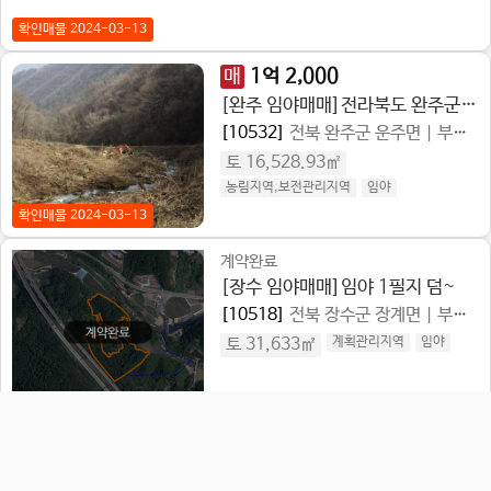
확인매물 2024-03-13
매
1
억
2,000
[완주 임야매매]전라북도 완주군 운주면 금당리 임야
[10532]
전북 완주군 운주면
|
부동산 종류 임야
토 16,528.93㎡
농림지역,보전관리지역
임야
확인매물 2024-03-13
계약완료
[장수 임야매매]임야 1필지 덤~
[10518]
전북 장수군 장계면
|
부동산 종류 임야
토 31,633㎡
계획관리지역
임야
계약완료
[장수 임야매매]대곡호 전망