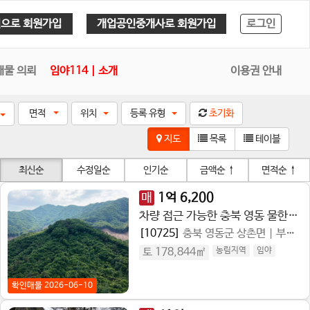
으로 회원가입
개업공인중개사로 회원가입
로그인
매물 의뢰
임야114 | 소개
이용권 안내
면적
위치
등록 유형
초기화
지도
목록
테이블
최신순
수정일순
인기순
금액순
↑
면적순
↑
매
1
억
6,200
차량 접근 가능한 충북 영동 물한리 5만평 대형 임야 / 드론 촬영 완료 │지주 직거래
[10725]
충북 영동군 상촌면
|
부동산 종류 임야
토 178,844㎡
농림지역
임야
확인매물 2026-06-10