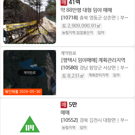
매
41
억
약 88만평 대형 임야 매매
[10718]
충북 영동군 상촌면
|
부동산 종류 임야
토 2,909,090.91㎡
농림지역,임업용산지
임야
계약완료
[평택시 임야매매]계획관리지역
[10580]
경남 함양군 서상면
|
부동산 종류 임야
토 8,231㎡
계획관리지역
임야
확인매물 2024-05-30
매
5
만
매매
[10552]
경북 김천시 대항면
|
부동산 종류
농림지역
임야