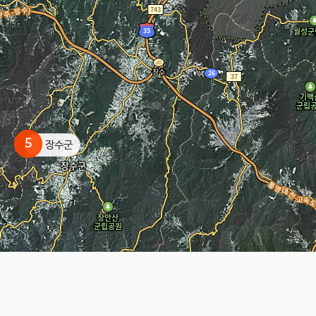
5
장수군
2
함양군
, TerraMetrics