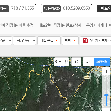
매도인
718 / 71,355
010.5289.0550
방문자
문의전화
이 직접 ▶ 매물 수정
매도인이 직접 ▶ 완료/삭제
운영자에게 ㅣ 
매물 종류
매매
매
0억원
~
무제한
로드뷰