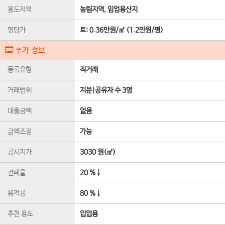
용도지역
농림지역, 임업용산지
평당가
토:
0.36만원/㎡
(
1.2만원/평
)
추가 정보
등록유형
직거래
거래범위
지분|공유자 수 3명
대출금액
없음
금액조정
가능
공시지가
3030 원(㎡)
건폐율
20 %↓
용적률
80 %↓
추천 용도
입업용