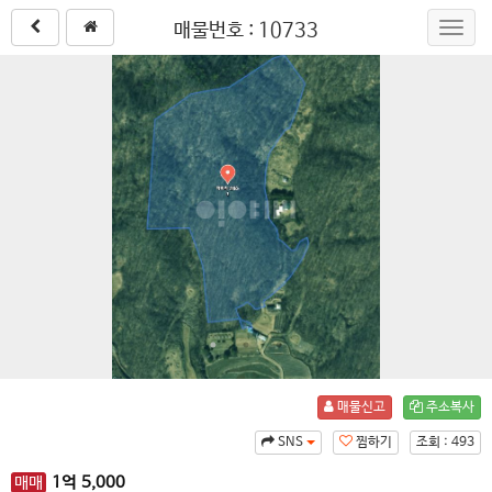
매물번호 : 10733
Toggl
navig
매물신고
주소복사
SNS
찜하기
조회 : 493
매매
1
억
5,000