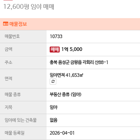
12,600평 임야 매매
매물정보
매물번호
10733
금액
매매
1
억
5,000
주소
충북 음성군 금왕읍 각회리 산88-1
임야면적
41,653㎡
면적
매물 종류
부동산 종류 (임야)
지목
임야
임야에 있는 건축물
없음
매물 등록일
2026-04-01