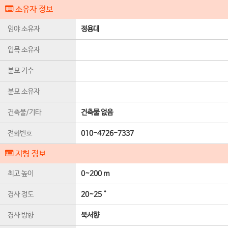
소유자 정보
임야 소유자
정용대
입목 소유자
분묘 기수
분묘 소유자
건축물/기타
건축물 없음
전화번호
010-4726-7337
지형 정보
최고 높이
0~200 m
경사 정도
20~25˚
경사 방향
북서향