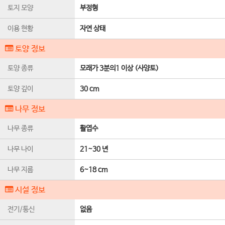
토지 모양
부정형
이용 현황
자연 상태
토양 정보
토양 종류
모래가 3분의1 이상 (사양토)
토양 깊이
30 cm
나무 정보
나무 종류
활엽수
나무 나이
21~30 년
나무 지름
6~18 cm
시설 정보
전기/통신
없음