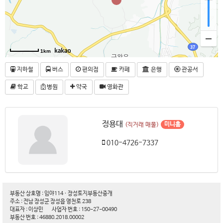
1km
지하철
버스
편의점
카페
은행
관공서
학교
병원
약국
영화관
정용대
미니홈
(직거래 매물)
010-4726-7337
부동산 상호명 : 임야114 · 장성토지부동산중개
주소 : 전남 장성군 장성읍 영천로 238
대표자 : 이상민
사업자 번호 : 150-27-00490
부동산 번호 : 46880.2018.00002