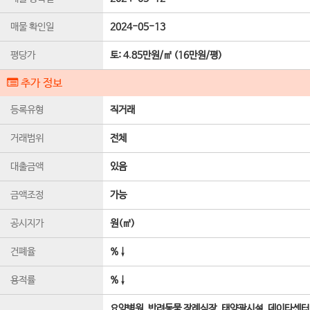
매물 확인일
2024-05-13
평당가
토:
4.85만원/㎡
(
16만원/평
)
추가 정보
등록유형
직거래
거래범위
전체
대출금액
있음
금액조정
가능
공시지가
원(㎡)
건폐율
%↓
용적률
%↓
요양병원, 반려동물 장례식장, 태양광시설, 데이타센터