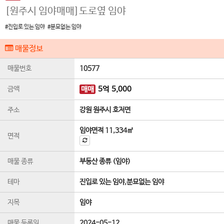
[원주시 임야매매]도로옆 임야
#진입로 있는 임야
#분묘없는 임야
매물정보
매물번호
10577
금액
매매
5
억
5,000
주소
강원 원주시 호저면
임야면적
11,334㎡
면적
매물 종류
부동산 종류 (임야)
테마
진입로 있는 임야,분묘없는 임야
지목
임야
매물 등록일
2024-05-12