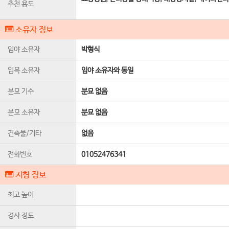
추천 용도
소유자 정보
임야 소유자
박형식
입목 소유자
임야 소유자와 동일
분묘 기수
분묘 없음
분묘 소유자
분묘 없음
건축물/기타
없음
전화번호
01052476341
지형 정보
최고 높이
경사 정도