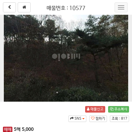
매물번호 : 10577
Toggl
navig
매물신고
주소복사
SNS
찜하기
조회 : 817
매매
5
억
5,000