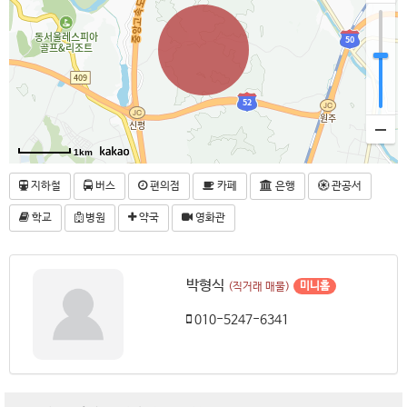
1km
지하철
버스
편의점
카페
은행
관공서
학교
병원
약국
영화관
박형식
미니홈
(직거래 매물)
010-5247-6341