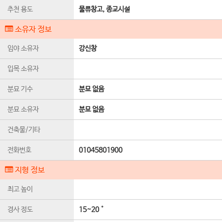
추천 용도
물류창고, 종교시설
소유자 정보
임야 소유자
강신창
입목 소유자
분묘 기수
분묘 없음
분묘 소유자
분묘 없음
건축물/기타
전화번호
01045801900
지형 정보
최고 높이
경사 정도
15~20˚