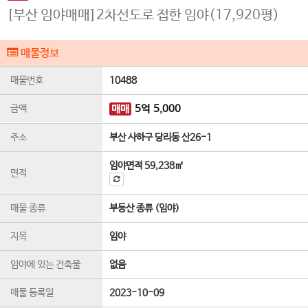
[부산 임야매매]2차선도로 접한 임야(17,920평)
매물정보
매물번호
10488
금액
매매
5
억
5,000
주소
부산 사하구 당리동 산26-1
임야면적
59,238㎡
면적
매물 종류
부동산 종류 (임야)
지목
임야
임야에 있는 건축물
없음
매물 등록일
2023-10-09