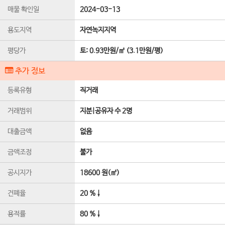
매물 확인일
2024-03-13
용도지역
자연녹지지역
평당가
토:
0.93만원/㎡
(
3.1만원/평
)
추가 정보
등록유형
직거래
거래범위
지분|공유자 수 2명
대출금액
없음
금액조정
불가
공시지가
18600 원(㎡)
건폐율
20 %↓
용적률
80 %↓