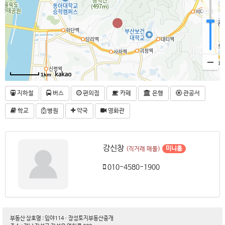
1km
지하철
버스
편의점
카페
은행
관공서
학교
병원
약국
영화관
강신창
미니홈
(직거래 매물)
010-4580-1900
부동산 상호명 : 임야114 · 장성토지부동산중개