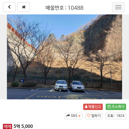
매물번호 : 10488
Toggl
navig
매물신고
주소복사
SNS
찜하기
조회 : 1824
매매
5
억
5,000