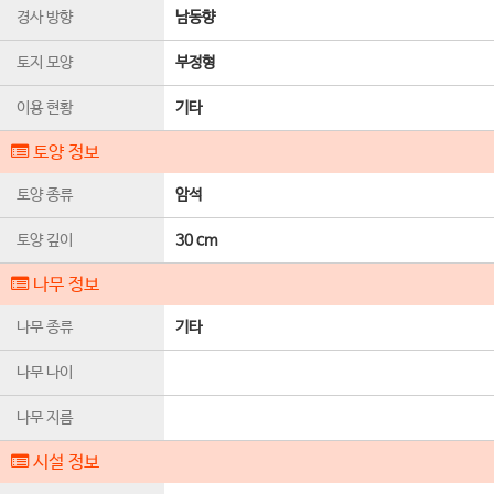
경사 방향
남동향
토지 모양
부정형
이용 현황
기타
토양 정보
토양 종류
암석
토양 깊이
30 cm
나무 정보
나무 종류
기타
나무 나이
나무 지름
시설 정보